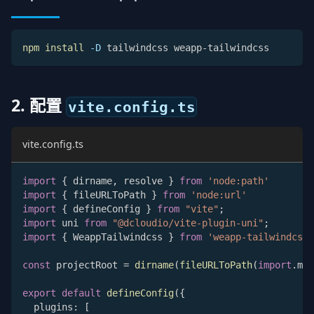
npm
install
-D
 tailwindcss weapp-tailwindcss
2. 配置
vite.config.ts
vite.config.ts
import
{
 dirname
,
 resolve 
}
from
'node:path'
import
{
 fileURLToPath 
}
from
'node:url'
import
{
 defineConfig 
}
from
"vite"
;
import
 uni 
from
"@dcloudio/vite-plugin-uni"
;
import
{
 WeappTailwindcss 
}
from
'weapp-tailwindcss/
const
 projectRoot 
=
dirname
(
fileURLToPath
(
import
.
met
export
default
defineConfig
(
{
  plugins
:
[