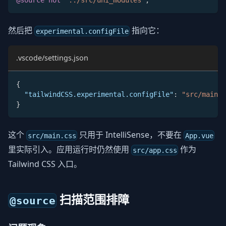
@source
not
"../src/uni_modules"
;
然后把
指向它：
experimental.configFile
.vscode/settings.json
{
"tailwindCSS.experimental.configFile"
:
"src/main.c
}
这个
只用于 IntelliSense，不要在
src/main.css
App.vue
里实际引入。应用运行时仍然使用
作为
src/app.css
Tailwind CSS 入口。
扫描范围排障
@source