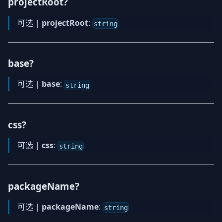
projectRoot?
可选 |
projectRoot
:
string
base?
可选 |
base
:
string
css?
可选 |
css
:
string
packageName?
可选 |
packageName
:
string