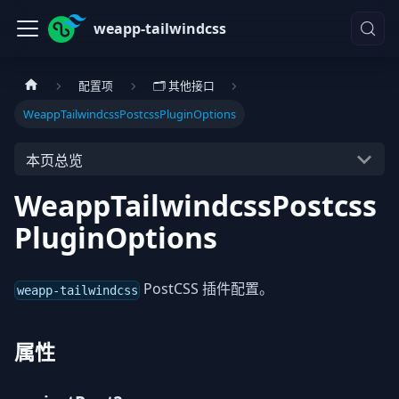
weapp-tailwindcss
配置项
🗂️ 其他接口
WeappTailwindcssPostcssPluginOptions
本页总览
WeappTailwindcssPostcss
PluginOptions
PostCSS 插件配置。
weapp-tailwindcss
属性