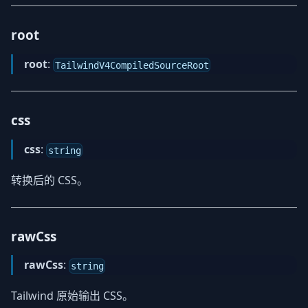
root
root
:
TailwindV4CompiledSourceRoot
css
css
:
string
转换后的 CSS。
rawCss
rawCss
:
string
Tailwind 原始输出 CSS。