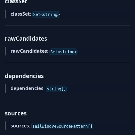
classSet
classSet
:
Set<string>
rawCandidates
rawCandidates
:
Set<string>
dependencies
dependencies
:
string[]
sources
sources
:
TailwindV4SourcePattern[]