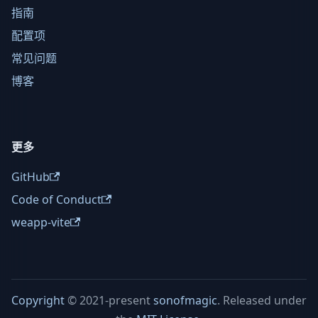
指南
配置项
常见问题
博客
更多
GitHub
Code of Conduct
weapp-vite
Copyright
© 2021-present
sonofmagic
. Released under