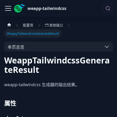
weapp-tailwindcss
配置项
🗂️ 其他接口
WeappTailwindcssGenerateResult
本页总览
WeappTailwindcssGenera
teResult
weapp-tailwindcss 生成器的输出结果。
属性