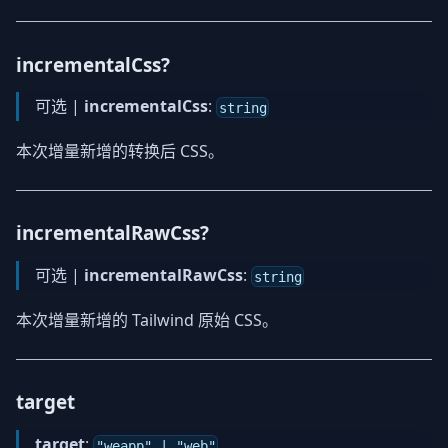
incrementalCss?
可选 |
incrementalCss
:
string
本次增量新增的转换后 CSS。
incrementalRawCss?
可选 |
incrementalRawCss
:
string
本次增量新增的 Tailwind 原始 CSS。
target
target
:
"weapp" | "web"