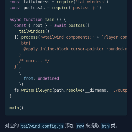
const
 tailwindcss 
=
require
(
'tailwindcss'
)
const
 postcssJs 
=
require
(
'postcss-js'
)
async
function
main
(
)
{
const
{
 root 
}
=
await
postcss
(
[
tailwindcss
(
)
]
)
.
process
(
'@tailwind components;'
+
`
@layer compo
    .btn{
      @apply inline-block cursor-pointer rounded-md 
    }
    /* more... */
  }
`
,
{
from
:
undefined
}
)
  fs
.
writeFileSync
(
path
.
resolve
(
__dirname
,
'./output
}
main
(
)
对应的
添加
来提取
类。
tailwind.config.js
raw
btn