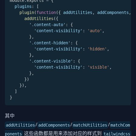
module
.
exports 
=
{
plugins
:
[
plugin
(
function
(
{
 addUtilities
,
 addComponents
,
 e
addUtilities
(
{
'.content-auto'
:
{
'content-visibility'
:
'auto'
,
}
,
'.content-hidden'
:
{
'content-visibility'
:
'hidden'
,
}
,
'.content-visible'
:
{
'content-visibility'
:
'visible'
,
}
,
}
)
}
)
,
]
}
其中
/
/
/
addUtilities
addComponents
matchUtilities
matchCom
这些函数都是用来添加对应的样式到
ponents
tailwindcss