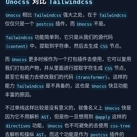
对比
Unocss
Tailwindcss
相比
强大之处，在于
Unocss
Tailwindcss
Tailwindcss
仅仅只是一个
插件，而
不是。
postcss
Unocss
功能简单到，它只是从我们的源代码
Tailwindcss
中，提取到字符串，然后去生成
节点。
(content)
CSS
而
更多时候作为一个打包插件去使用，它可以复用
Unocss
我们打包的产物，并从里面进行提取字符生成
节点，
CSS
甚至它有能力去修改我们的代码
。这样的
(transformer)
能力
是不具备的，这也是
快且功能
Tailwindcss
Unocss
丰富的原因。
不过单纯这样比较是没有意义的，就像名义上
快是
Unocss
因为它不用解析
，但是你一旦想用到
这样的
AST
@apply
功能，
也不可避免的去使用
directives
Unocss
css-tree
去解析和操纵
。而这个功能是作为
插件的
AST
postcss