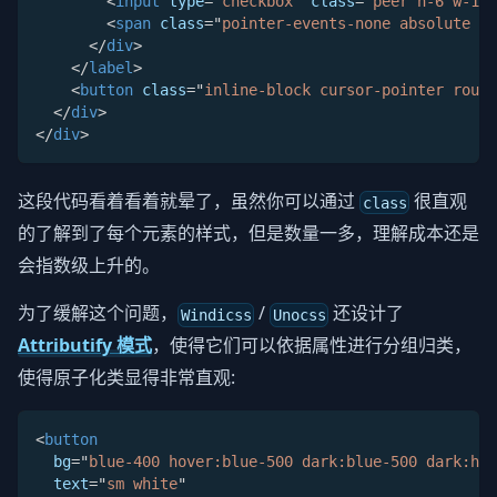
<
input
type
=
"
checkbox
"
class
=
"
peer h-6 w-12 
<
span
class
=
"
pointer-events-none absolute st
</
div
>
</
label
>
<
button
class
=
"
inline-block cursor-pointer round
</
div
>
</
div
>
这段代码看着看着就晕了，虽然你可以通过
很直观
class
的了解到了每个元素的样式，但是数量一多，理解成本还是
会指数级上升的。
为了缓解这个问题，
/
还设计了
Windicss
Unocss
Attributify 模式
，使得它们可以依据属性进行分组归类，
使得原子化类显得非常直观:
<
button
bg
=
"
blue-400 hover:blue-500 dark:blue-500 dark:hov
text
=
"
sm white
"