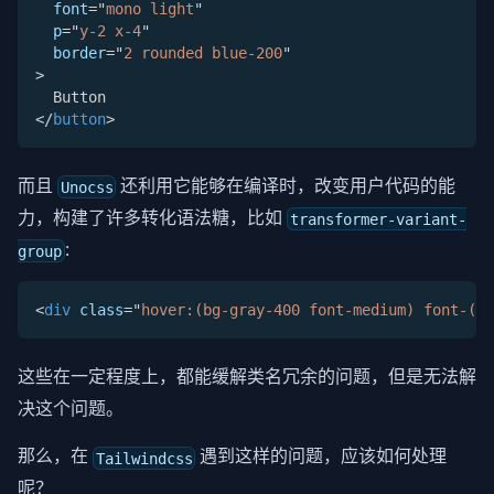
font
=
"
mono light
"
p
=
"
y-2 x-4
"
border
=
"
2 rounded blue-200
"
>
  Button
</
button
>
而且
还利用它能够在编译时，改变用户代码的能
Unocss
力，构建了许多转化语法糖，比如
transformer-variant-
:
group
<
div
class
=
"
hover:(bg-gray-400 font-medium) font-(li
这些在一定程度上，都能缓解类名冗余的问题，但是无法解
决这个问题。
那么，在
遇到这样的问题，应该如何处理
Tailwindcss
呢？