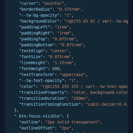
"cursor"
:
"pointer"
,
"borderRadius"
:
"0.375rem"
,
"--tw-bg-opacity"
:
"1"
,
"backgroundColor"
:
"rgb(55 65 81 / var(--tw-bg-o
"paddingLeft"
:
"1rem"
,
"paddingRight"
:
"1rem"
,
"paddingTop"
:
"0.875rem"
,
"paddingBottom"
:
"0.875rem"
,
"textAlign"
:
"center"
,
"fontSize"
:
"0.875rem"
,
"lineHeight"
:
"1.25rem"
,
"fontWeight"
:
600
,
"textTransform"
:
"uppercase"
,
"--tw-text-opacity"
:
"1"
,
"color"
:
"rgb(255 255 255 / var(--tw-text-opacit
"transitionProperty"
:
"color, background-color, 
"transitionDuration"
:
"200ms"
,
"transitionTimingFunction"
:
"cubic-bezier(0.4, 0
}
,
".btn:focus-visible"
:
{
"outline"
:
"2px solid transparent"
,
"outlineOffset"
:
"2px"
,