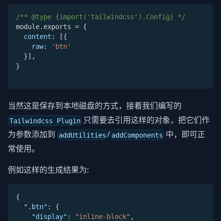
/** @type {import('tailwindcss').Config} */
module
.
exports 
=
{
content
:
[
{
raw
:
'btn'
}
]
,
}
当然这是保存到本地磁盘的方式，接着我们编写的
只需要去引用这样的对象，把它们作
Tailwindcss Plugin
为参数添加到
/
中，即可正
addUtilities
addComponents
常使用。
例如这样的生成结果为:
{
".btn"
:
{
"display"
:
"inline-block"
,