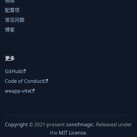
指南
配置项
常见问题
博客
更多
GitHub
Code of Conduct
weapp-vite
Copyright
© 2021-present
sonofmagic
. Released under
the
MIT License
.