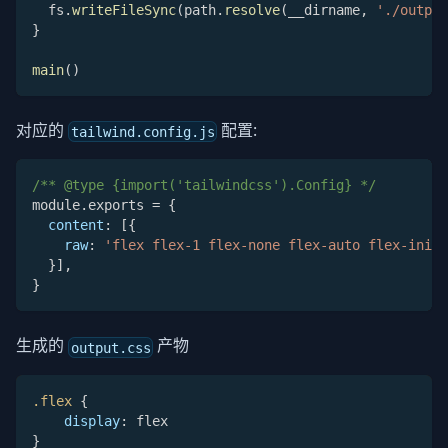
  fs
.
writeFileSync
(
path
.
resolve
(
__dirname
,
'./output
}
main
(
)
对应的
配置:
tailwind.config.js
/** @type {import('tailwindcss').Config} */
module
.
exports 
=
{
content
:
[
{
raw
:
'flex flex-1 flex-none flex-auto flex-initi
}
]
,
}
生成的
产物
output.css
.flex
{
display
:
 flex
}