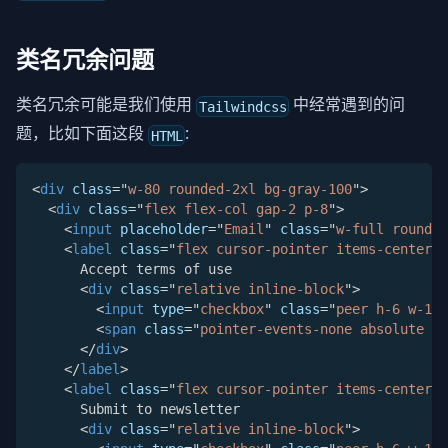
类名冗余问题
类名冗余可能是我们使用
中经常遇到的问
Tailwindcss
题，比如下面这段
:
HTML
<
div
class
=
"
w-80 rounded-2xl bg-gray-100
"
>
<
div
class
=
"
flex flex-col gap-2 p-8
"
>
<
input
placeholder
=
"
Email
"
class
=
"
w-full rounded
<
label
class
=
"
flex cursor-pointer items-center j
      Accept terms of use
<
div
class
=
"
relative inline-block
"
>
<
input
type
=
"
checkbox
"
class
=
"
peer h-6 w-12 
<
span
class
=
"
pointer-events-none absolute st
</
div
>
</
label
>
<
label
class
=
"
flex cursor-pointer items-center j
      Submit to newsletter
<
div
class
=
"
relative inline-block
"
>