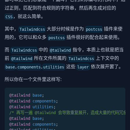
过正则，匹配到符合规则的字符串，然后再生成对应的
，就这么简单。
CSS
其中，
大部分时候是作为
插件来使
Tailwindcss
postcss
用的，它可以和众多
插件很好的配合起来使用。
postcss
而
中的
指令，本质上也就是把当
Tailwindcss
@tailwind
前
所在文件所属的
上下文中的
@tailwind
Tailwindcss
,
,
这些
依次展开罢了。
base
components
utilities
layer
所以你在一个文件里这样写:
@tailwind
 base
;
@tailwind
 components
;
@tailwind
 utilities
;
/* 再写一遍 @tailwind 会导致重复展开，造成大量的代码冗余 
@tailwind
 base
;
@tailwind
 components
;