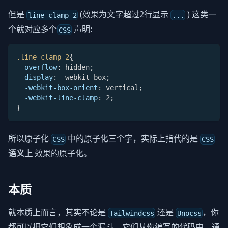
但是
(效果为文字超过2行显示
) 这类一
line-clamp-2
...
个就对应多个
声明:
CSS
.line-clamp-2
{
overflow
:
 hidden
;
display
:
 -webkit-box
;
-webkit-box-orient
:
 vertical
;
-webkit-line-clamp
:
 2
;
}
所以原子化
中的原子化三个字，实际上指代的是
CSS
CSS
语义上
效果的原子化。
本质
就本质上而言，其实不论是
还是
，你
Tailwindcss
Unocss
都可以把它们想象成一个漏斗，它们从你编写的代码中，通