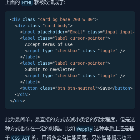
上面的
就被改造成了:
HTML
<
div
class
=
"
card bg-base-200 w-80
"
>
<
div
class
=
"
card-body
"
>
<
input
placeholder
=
"
Email
"
class
=
"
input input-bo
<
label
class
=
"
label cursor-pointer
"
>
      Accept terms of use
<
input
type
=
"
checkbox
"
class
=
"
toggle
"
/>
</
label
>
<
label
class
=
"
label cursor-pointer
"
>
      Submit to newsletter
<
input
type
=
"
checkbox
"
class
=
"
toggle
"
/>
</
label
>
<
button
class
=
"
btn btn-neutral
"
>
Save
</
button
>
</
div
>
</
div
>
此为最简单，最直接的方式去减小类名的冗余程度，但是这
种方式也存在一定的缺陷。比如
这种本质上还是基
@apply
于
的，用得多会有性能问题，另外智能提示也不
CSS AST